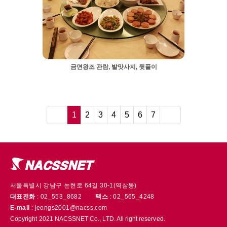
금면왕조 관람, 발맛사지, 뒷풀이
≪
1
2
3
4
5
6
7
≫
서울특별시 강남구 논현로 64길 30-1(역삼동)
대표전화
: 02_553_8682
팩스
: 02_565_4248
E-mail
: jeongs2001@nacss.com
Copyright 2021 NACSSNET Co., LTD. All right reserved.