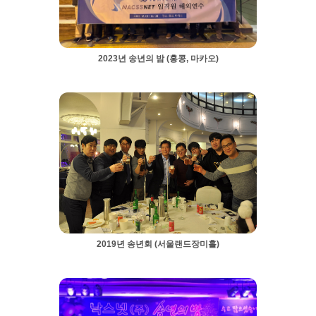
2023년 송년의 밤 (홍콩, 마카오)
2019년 송년회 (서울랜드장미홀)